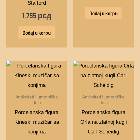
Stafford
Dodaj u korpu
1.755
рсд
Dodaj u korpu
Antikviteti i umetnička
Antikviteti i umetnička
dela
dela
Porcelanska figura
Porcelanska figura
Kineski muzičar sa
Orla na zlatnoj kugli
konjima
Carl Scheidig