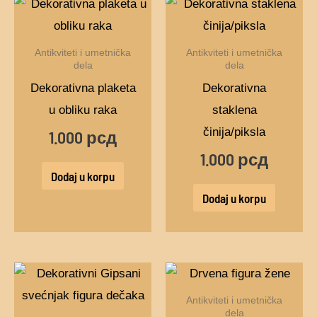
Antikviteti i umetnička
Antikviteti i umetnička
dela
dela
Dekorativna plaketa
Dekorativna
u obliku raka
staklena
činija/piksla
1.000
рсд
1.000
рсд
Dodaj u korpu
Dodaj u korpu
Antikviteti i umetnička
dela