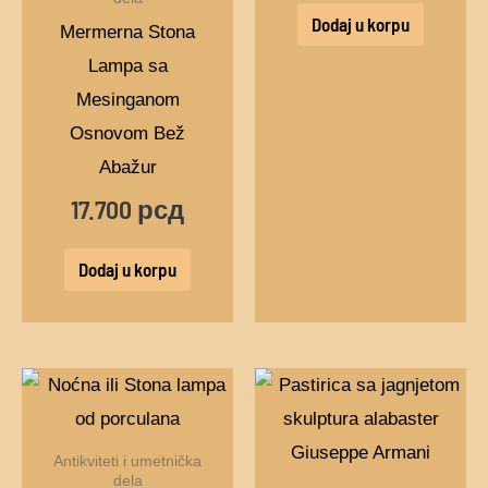
Dodaj u korpu
Mermerna Stona
Lampa sa
Mesinganom
Osnovom Bež
Abažur
17.700
рсд
Dodaj u korpu
Antikviteti i umetnička
dela