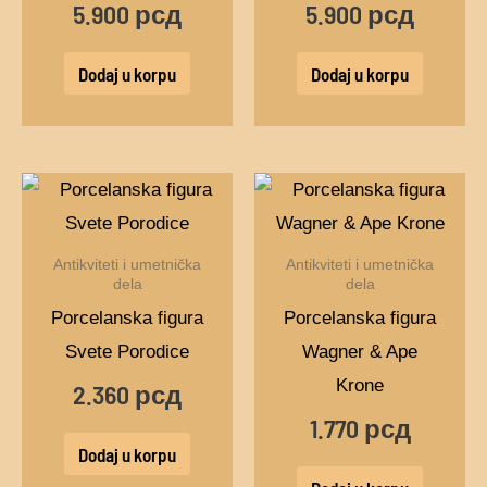
5.900
рсд
5.900
рсд
Dodaj u korpu
Dodaj u korpu
Antikviteti i umetnička
Antikviteti i umetnička
dela
dela
Porcelanska figura
Porcelanska figura
Svete Porodice
Wagner & Ape
Krone
2.360
рсд
1.770
рсд
Dodaj u korpu