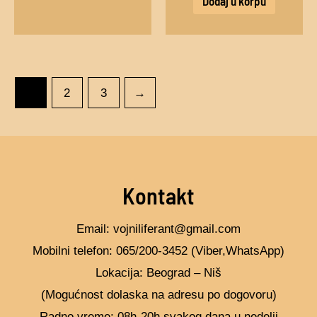
Dodaj u korpu
1
2
3
→
Kontakt
Email: vojniliferant@gmail.com
Mobilni telefon: 065/200-3452 (Viber,WhatsApp)
Lokacija: Beograd – Niš
(Mogućnost dolaska na adresu po dogovoru)
Radno vreme: 08h-20h svakog dana u nedelji