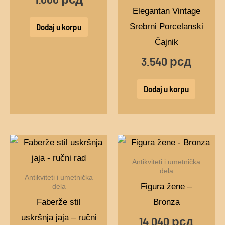
Elegantan Vintage
Srebrni Porcelanski
Dodaj u korpu
Čajnik
3.540
рсд
Dodaj u korpu
Antikviteti i umetnička
dela
Antikviteti i umetnička
Figura žene –
dela
Faberže stil
Bronza
uskršnja jaja – ručni
14.040
рсд