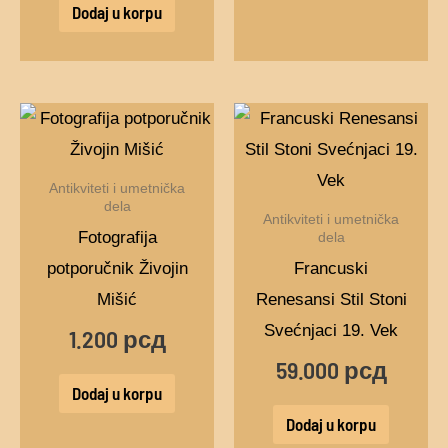
Dodaj u korpu
Antikviteti i umetnička
dela
Antikviteti i umetnička
Fotografija
dela
potporučnik Živojin
Francuski
Mišić
Renesansi Stil Stoni
Svećnjaci 19. Vek
1.200
рсд
59.000
рсд
Dodaj u korpu
Dodaj u korpu