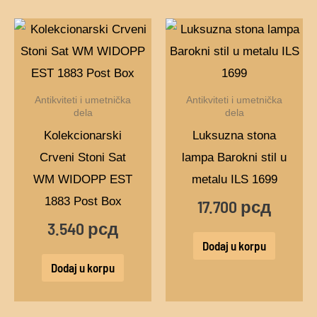
Antikviteti i umetnička
Antikviteti i umetnička
dela
dela
Kolekcionarski
Luksuzna stona
Crveni Stoni Sat
lampa Barokni stil u
WM WIDOPP EST
metalu ILS 1699
1883 Post Box
17.700
рсд
3.540
рсд
Dodaj u korpu
Dodaj u korpu