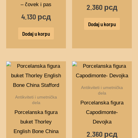
– čovek i pas
2.360
рсд
4.130
рсд
Dodaj u korpu
Dodaj u korpu
Antikviteti i umetnička
dela
Antikviteti i umetnička
Porcelanska figura
dela
Porcelanska figura
Capodimonte-
buket Thorley
Devojka
English Bone China
2.360
рсд