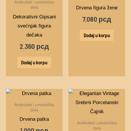
Antikviteti i umetnička
Drvena figura žene
dela
Dekorativni Gipsani
7.080
рсд
svećnjak figura
dečaka
Dodaj u korpu
2.360
рсд
Dodaj u korpu
Antikviteti i umetnička
dela
Drvena patka
Antikviteti i umetnička
dela
1.000
рсд