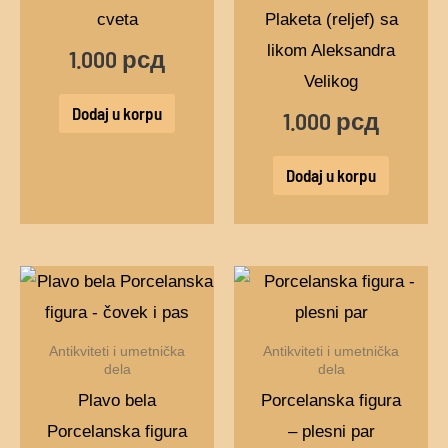
cveta
Plaketa (reljef) sa
likom Aleksandra
1.000
рсд
Velikog
Dodaj u korpu
1.000
рсд
Dodaj u korpu
Antikviteti i umetnička
Antikviteti i umetnička
dela
dela
Plavo bela
Porcelanska figura
Porcelanska figura
– plesni par