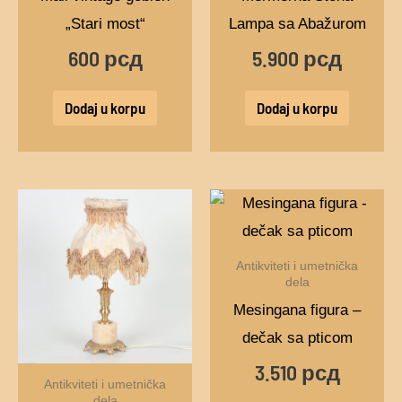
„Stari most“
Lampa sa Abažurom
600
рсд
5.900
рсд
Dodaj u korpu
Dodaj u korpu
Antikviteti i umetnička
dela
Mesingana figura –
dečak sa pticom
3.510
рсд
Antikviteti i umetnička
dela