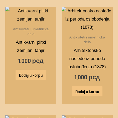
Antikviteti i umetnička
dela
Antikviteti i umetnička
Antikvarni plitki
dela
zemljani tanjir
Arhitektonsko
nasleđe iz perioda
1.000
рсд
oslobođenja (1878)
Dodaj u korpu
1.000
рсд
Dodaj u korpu