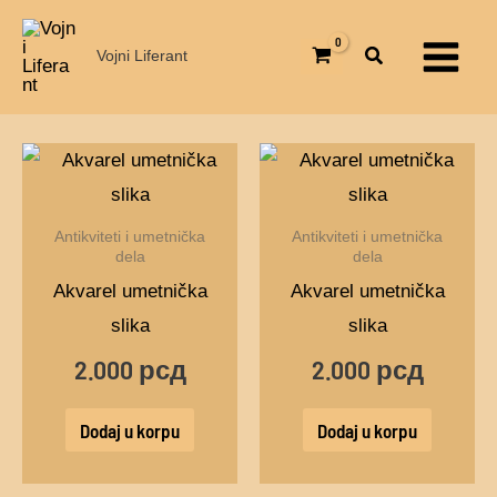
Pređi
Main
na
Vojni Liferant
Menu
sadržaj
Antikviteti i umetnička
Antikviteti i umetnička
dela
dela
Akvarel umetnička
Akvarel umetnička
slika
slika
2.000
рсд
2.000
рсд
Dodaj u korpu
Dodaj u korpu