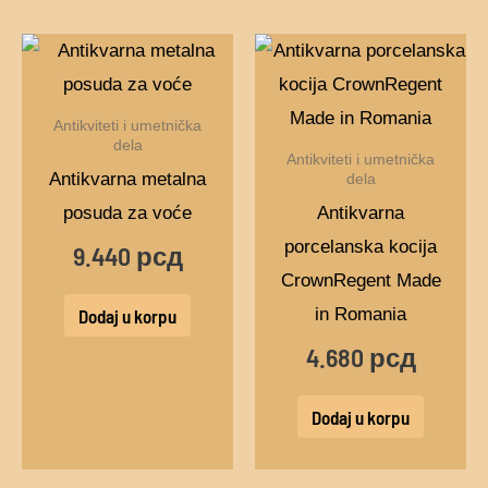
Antikviteti i umetnička
dela
Antikviteti i umetnička
Antikvarna metalna
dela
posuda za voće
Antikvarna
porcelanska kocija
9.440
рсд
CrownRegent Made
in Romania
Dodaj u korpu
4.680
рсд
Dodaj u korpu