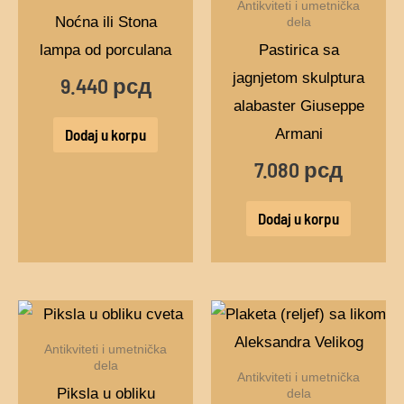
Antikviteti i umetnička
Noćna ili Stona
dela
lampa od porculana
Pastirica sa
jagnjetom skulptura
9.440
рсд
alabaster Giuseppe
Armani
Dodaj u korpu
7.080
рсд
Dodaj u korpu
Antikviteti i umetnička
dela
Antikviteti i umetnička
Piksla u obliku
dela