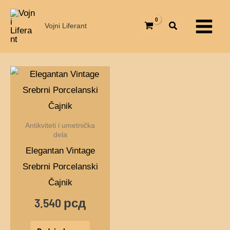
Pređi
Main
na
Vojni Liferant
Menu
sadržaj
Antikviteti i umetnička
dela
Elegantan Vintage
Srebrni Porcelanski
Čajnik
3.540
рсд