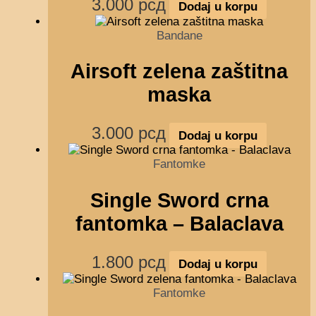
3.000
рсд
Dodaj u korpu
Bandane
Airsoft zelena zaštitna
maska
3.000
рсд
Dodaj u korpu
Fantomke
Single Sword crna
fantomka – Balaclava
1.800
рсд
Dodaj u korpu
Fantomke