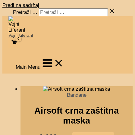
Pređi na sadržaj
Pretraži …
Vojni Liferant
Main Menu
Bandane
Airsoft crna zaštitna
maska