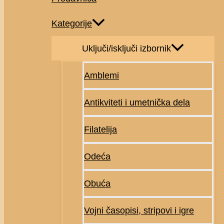
Kategorije
Uključi/isključi izbornik
Amblemi
Antikviteti i umetnička dela
Filatelija
Odeća
Obuća
Vojni časopisi, stripovi i igre