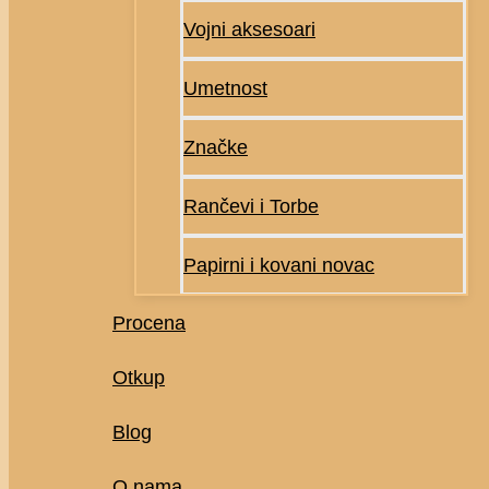
Vojni aksesoari
Umetnost
Značke
Rančevi i Torbe
Papirni i kovani novac
Procena
Otkup
Blog
O nama