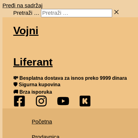
Pređi na sadržaj
Pretraži …
Vojni
Liferant
💸
Besplatna dostava za isnos preko 9999 dinara
🛡 Sigurna kupovina
🚚 Brza isporuka
Početna
Prodavnica