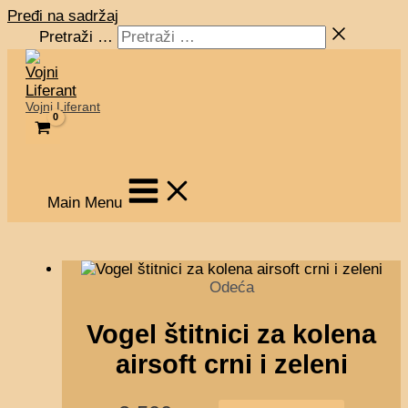
Pređi na sadržaj
Pretraži …
Vojni Liferant
Main Menu
Odeća
Vogel štitnici za kolena
airsoft crni i zeleni