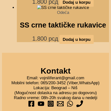
1.800
рсд
Dodaj u korpu
Odeća
SS crne taktičke rukavice
1.800
рсд
Dodaj u korpu
Kontakt
Email: vojniliferant@gmail.com
Mobilni telefon: 065/200-3452 (Viber,WhatsApp)
Lokacija: Beograd – Niš
(Mogućnost dolaska na adresu po dogovoru)
Radno vreme: 08h-20h svakog dana u nedelji