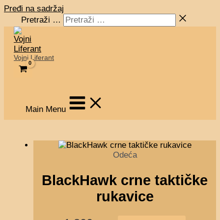
Pređi na sadržaj
Pretraži …
Vojni Liferant
Main Menu
Odeća
BlackHawk crne taktičke
rukavice