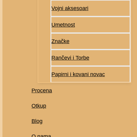
Vojni aksesoari
Umetnost
Značke
Rančevi i Torbe
Papirni i kovani novac
Procena
Otkup
Blog
O nama