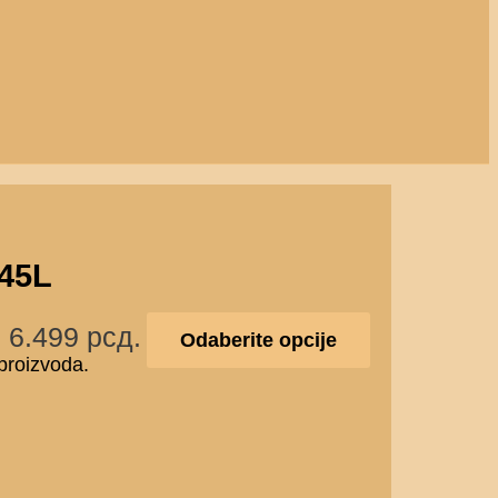
 45L
: 6.499 рсд.
Odaberite opcije
 proizvoda.