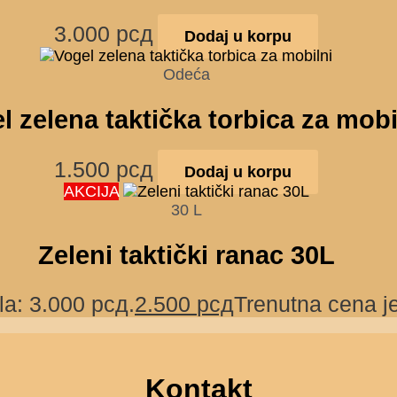
3.000
рсд
Dodaj u korpu
Odeća
l zelena taktička torbica za mobi
1.500
рсд
Dodaj u korpu
AKCIJA
30 L
Zeleni taktički ranac 30L
la: 3.000 рсд.
2.500
рсд
Trenutna cena je
Kontakt