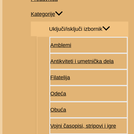
Kategorije
Uključi/isključi izbornik
Amblemi
Antikviteti i umetnička dela
Filatelija
Odeća
Obuća
Vojni časopisi, stripovi i igre