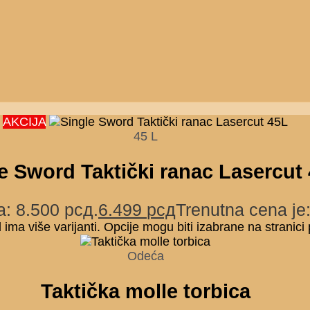
AKCIJA
45 L
e Sword Taktički ranac Lasercut
a: 8.500 рсд.
6.499
рсд
Trenutna cena je
 ima više varijanti. Opcije mogu biti izabrane na stranici
Odeća
Taktička molle torbica