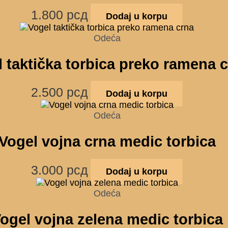
1.800
рсд
Dodaj u korpu
Odeća
 taktička torbica preko ramena 
2.500
рсд
Dodaj u korpu
Odeća
Vogel vojna crna medic torbica
3.000
рсд
Dodaj u korpu
Odeća
ogel vojna zelena medic torbica