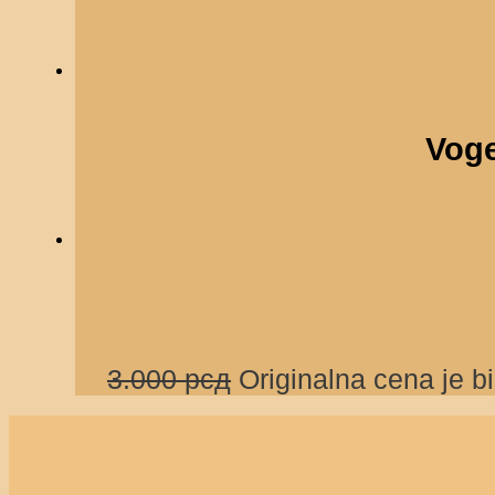
Voge
3.000
рсд
Originalna cena je bi