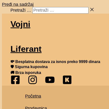
Pređi na sadržaj
Pretraži …
Vojni
Liferant
💸
Besplatna dostava za isnos preko 9999 dinara
🛡 Sigurna kupovina
🚚 Brza isporuka
Početna
Prodavnica