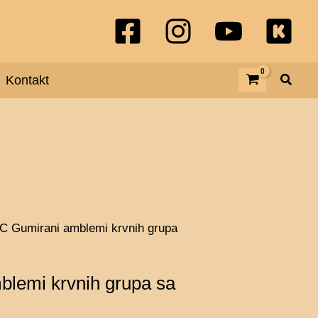
amblemi
krvnih
grupa
Kontakt
sa
čičkom
količina
VC Gumirani amblemi krvnih grupa
blemi krvnih grupa sa