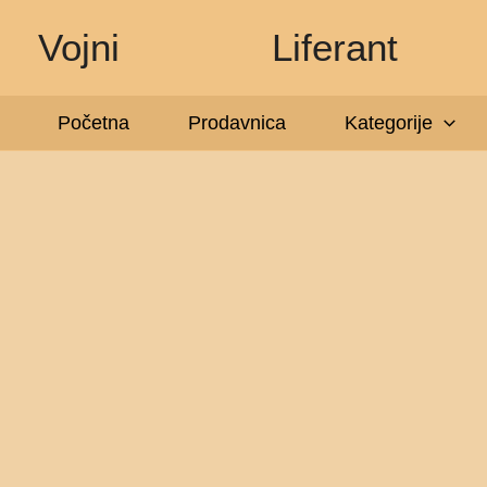
Pređi
Vojni
Liferant
na
sadržaj
Početna
Prodavnica
Kategorije