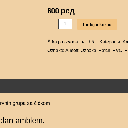
krvnih
600
рсд
grupa
sa
Dodaj u korpu
čičkom
količina
Šifra proizvoda:
patch5
Kategorija:
Am
Oznake:
Airsoft
,
Oznaka
,
Patch
,
PVC
,
P
rvnih grupa sa čičkom
edan amblem.