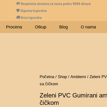
💸
Besplatna dostava za isnos preko 9999 dinara
🛡 Sigurna kupovina
🚚 Brza isporuka
Procena
Otkup
Blog
O nama
Zeleni
Početna
/
Shop
/
Amblemi
/ Zeleni P
sa čičkom
PVC
Gumirani
Zeleni PVC Gumirani am
amblemi
čičkom