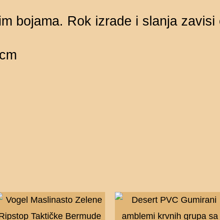
m bojama. Rok izrade i slanja zavisi 
5cm
Ovaj
proizvod