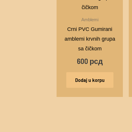
Amblemi
Crni PVC Gumirani
amblemi krvnih grupa
sa čičkom
600
рсд
Dodaj u korpu