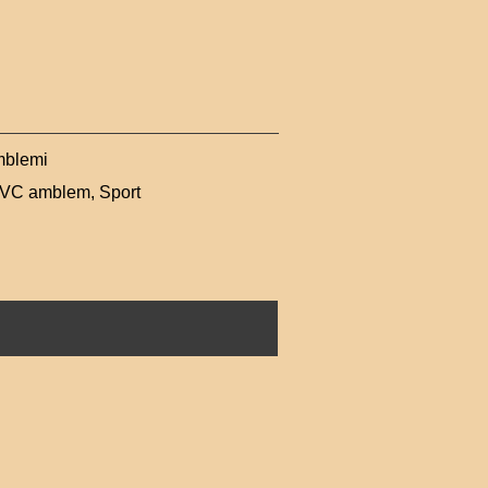
blemi
VC amblem
,
Sport