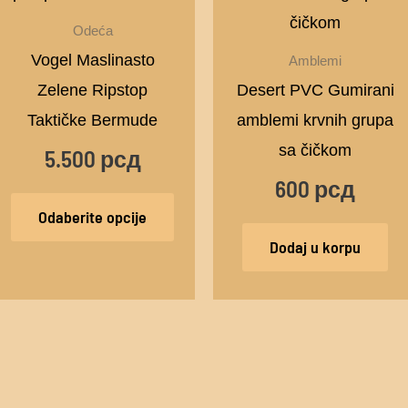
ima
Odeća
više
Vogel Maslinasto
Amblemi
varijanti.
Zelene Ripstop
Desert PVC Gumirani
Opcije
Taktičke Bermude
amblemi krvnih grupa
mogu
sa čičkom
5.500
рсд
biti
600
рсд
izabrane
Odaberite opcije
na
Dodaj u korpu
stranici
proizvoda.