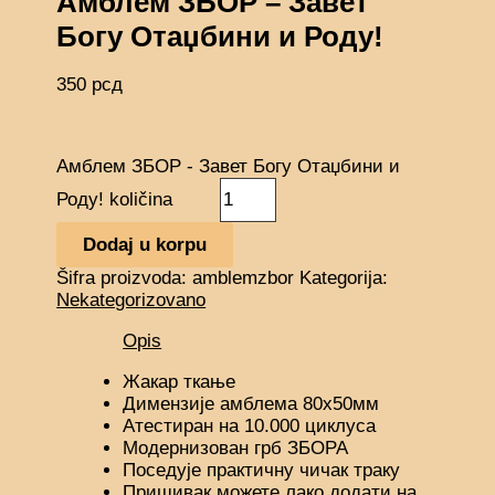
Амблем ЗБОР – Завет
Богу Отаџбини и Роду!
350
рсд
Амблем ЗБОР - Завет Богу Отаџбини и
Роду! količina
Dodaj u korpu
Šifra proizvoda:
amblemzbor
Kategorija:
Nekategorizovano
Opis
Жакар ткање
Димензије амблема 80х50мм
Атестиран на 10.000 циклуса
Модернизован грб ЗБОРА
Поседује практичну чичак траку
Пришивак можете лако додати на