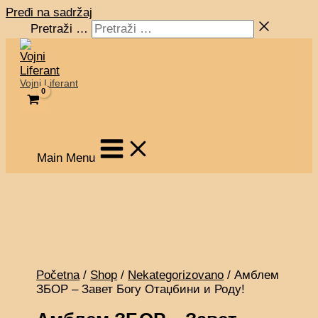
Pređi na sadržaj
Pretraži …
Vojni Liferant
Main Menu
Početna
/
Shop
/
Nekategorizovano
/ Амблем
ЗБОР – Завет Богу Отаџбини и Роду!