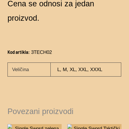
Cena se odnosi za jedan
proizvod.
Kod artikla:
3TECH02
Veličina
L, M, XL, XXL, XXXL
Povezani proizvodi
Ovaj