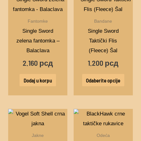
proizv
ima
Fantomke
Bandane
više
Single Sword
Single Sword
varijant
zelena fantomka –
Taktički Flis
Opcije
Balaclava
(Fleece) Šal
mogu
2.160
рсд
1.200
рсд
biti
izabra
Dodaj u korpu
Odaberite opcije
na
stranic
proizv
Ovaj
proizvod
ima
Jakne
Odeća