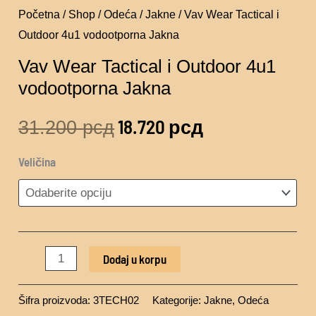
Početna
/
Shop
/
Odeća
/
Jakne
/ Vav Wear Tactical i
Outdoor 4u1 vodootporna Jakna
Vav Wear Tactical i Outdoor 4u1
vodootporna Jakna
18.720
рсд
31.200
рсд
Veličina
Dodaj u korpu
Šifra proizvoda:
3TECH02
Kategorije:
Jakne
,
Odeća