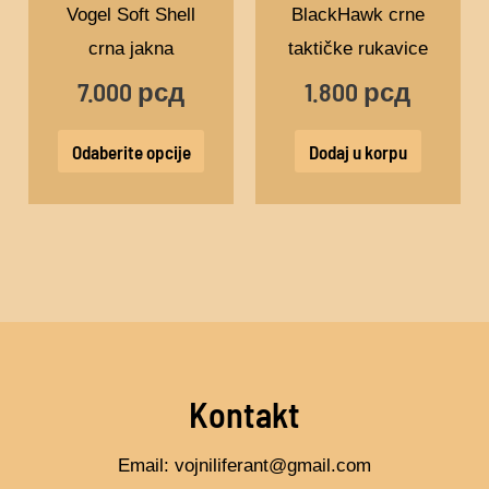
više
Vogel Soft Shell
BlackHawk crne
varijanti.
crna jakna
taktičke rukavice
Opcije
7.000
рсд
1.800
рсд
mogu
biti
Odaberite opcije
Dodaj u korpu
izabrane
na
stranici
proizvoda.
Kontakt
Email: vojniliferant@gmail.com