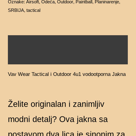
Oznake:
Airsoft
,
Odeća
,
Outdoor
,
Paintball
,
Planinarenje
,
SRBIJA
,
tactical
Opis
Dodatne informacije
Vav Wear Tactical i Outdoor 4u1 vodootporna Jakna
Želite originalan i zanimljiv
modni detalj? Ova jakna sa
postavom dva lica je sinonim za