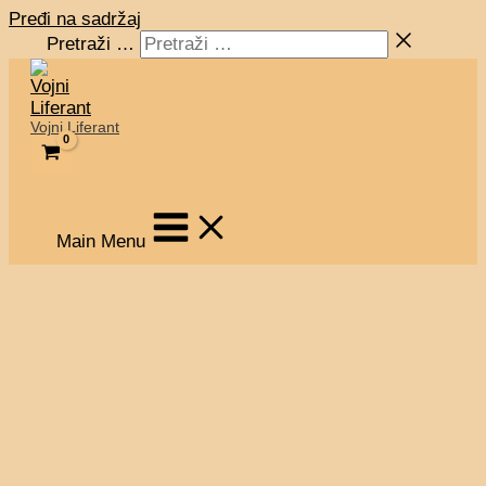
Pređi na sadržaj
Pretraži …
Vojni Liferant
Main Menu