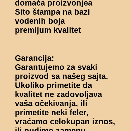
domaća proizvonjea
Sito štampa na bazi
vodenih boja
premijum kvalitet
Garancija:
Garantujemo za svaki
proizvod sa našeg sajta.
Ukoliko primetite da
kvalitet ne zadovoljava
vaša očekivanja, ili
primetite neki feler,
vraćamo celokupan iznos,
ili nudimo zamenu