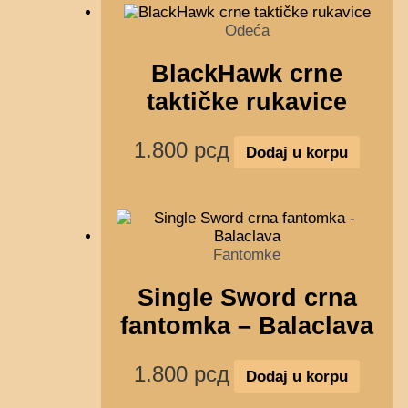
Odeća
BlackHawk crne
taktičke rukavice
1.800
рсд
Dodaj u korpu
Fantomke
Single Sword crna
fantomka – Balaclava
1.800
рсд
Dodaj u korpu