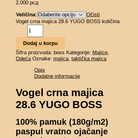
2.000
рсд
Veličina:
Očisti
Vogel crna majica 28.6 YUGO BOSS količina
Dodaj u korpu
Šifra proizvoda:
boss
Kategorije:
Majice
,
Odeća
Oznake:
majica
,
taktička majica
Opis
Dodatne informacije
Vogel crna majica
28.6 YUGO BOSS
100% pamuk (180g/m2)
paspul vratno ojačanje