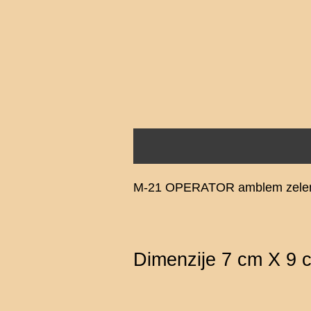
Opis
Recenzije (0)
M-21 OPERATOR amblem zele
Dimenzije 7 cm X 9 