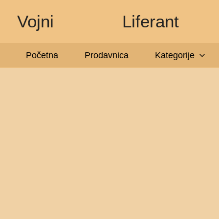
Pređi
Vojni
Liferant
na
sadržaj
Početna
Prodavnica
Kategorije