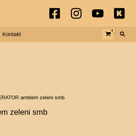
OPERATOR
amblem
zeleni
Kontakt
smb
količina
ERATOR amblem zeleni smb
m zeleni smb