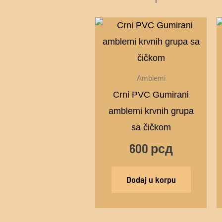
Amblemi
Crni PVC Gumirani
amblemi krvnih grupa
sa čičkom
600
рсд
Dodaj u korpu