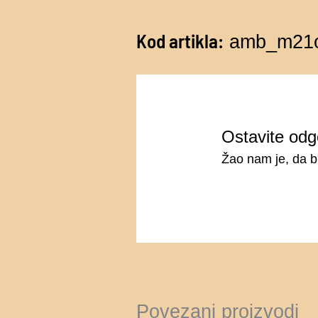
Kod artikla:
amb_m21
Ostavite odg
Žao nam je, da b
Povezani proizvodi