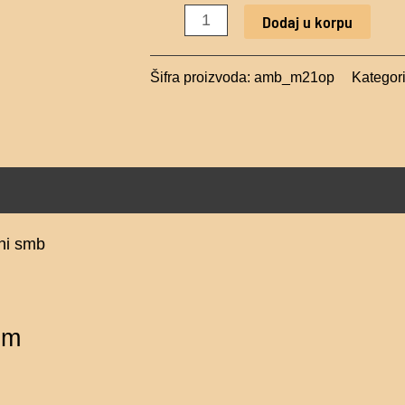
zeleni
Dodaj u korpu
smb
količina
Šifra proizvoda:
amb_m21op
Kategor
ni smb
cm