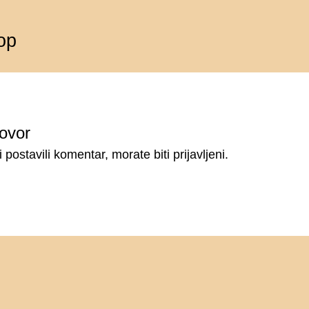
op
ovor
i postavili komentar, morate
biti prijavljeni
.