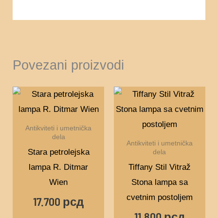
Povezani proizvodi
Antikviteti i umetnička
dela
Antikviteti i umetnička
Stara petrolejska
dela
lampa R. Ditmar
Tiffany Stil Vitraž
Wien
Stona lampa sa
cvetnim postoljem
17.700
рсд
11.800
рсд