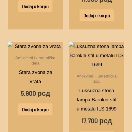
Dodaj u korpu
Dodaj u korpu
Antikviteti i umetnička
dela
Stara zvona za
Antikviteti i umetnička
vrata
dela
Luksuzna stona
5.900
рсд
lampa Barokni stil
u metalu ILS 1699
Dodaj u korpu
17.700
рсд