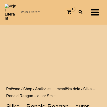
Pređi
Ronald
Main
na
Reagan
Vojni Liferant
Menu
sadržaj
-
autor
Smitt
Slika
količina
-
Ronald
Reagan
-
autor
Smitt
količina
Početna
/
Shop
/
Antikviteti i umetnička dela
/ Slika –
Ronald Reagan – autor Smitt
Slika – Ronald Reagan – autor