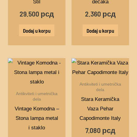
Stil
dečaka
29.500
рсд
2.360
рсд
Dodaj u korpu
Dodaj u korpu
Antikviteti i umetnička
dela
Antikviteti i umetnička
Stara Keramička
dela
Vintage Komodna –
Vaza Pehar
Stona lampa metal
Capodimonte Italy
i staklo
7.080
рсд