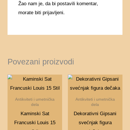
Žao nam je, da bi postavili komentar,
morate
biti prijavljeni
.
Povezani proizvodi
Antikviteti i umetnička
Antikviteti i umetnička
dela
dela
Kaminski Sat
Dekorativni Gipsani
Francuski Louis 15
svećnjak figura