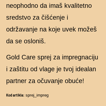
neophodno da imaš kvalitetno
sredstvo za čišćenje i
održavanje na koje uvek možeš
da se osloniš.
Gold Care sprej za impregnaciju
i zaštitu od vlage je tvoj idealan
partner za očuvanje obuće!
Kod artikla:
sprej_impreg