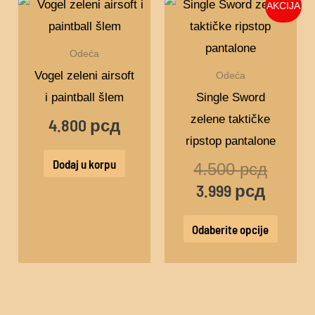
Trenut
Origina
Ovaj
AKCIJA
proizv
cena
cena
proizv
je:
je
ima
Odeća
3.999 
bila:
više
Vogel zeleni airsoft
Odeća
4.500 
varijant
i paintball šlem
Single Sword
Opcije
zelene taktičke
4.800
рсд
mogu
ripstop pantalone
biti
Dodaj u korpu
4.500
рсд
izabra
3.999
рсд
na
stranic
Odaberite opcije
proizv