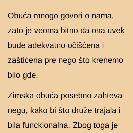
Obuća mnogo govori o nama,
zato je veoma bitno da ona uvek
bude adekvatno očišćena i
zaštićena pre nego što krenemo
bilo gde.
Zimska obuća posebno zahteva
negu, kako bi što druže trajala i
bila funckionalna. Zbog toga je