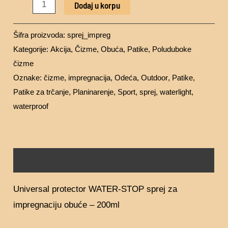
Dodaj u korpu
Šifra proizvoda:
sprej_impreg
Kategorije:
Akcija
,
Čizme
,
Obuća
,
Patike
,
Poluduboke
čizme
Oznake:
čizme
,
impregnacija
,
Odeća
,
Outdoor
,
Patike
,
Patike za trčanje
,
Planinarenje
,
Sport
,
sprej
,
waterlight
,
waterproof
Opis
Universal protector WATER-STOP sprej za
impregnaciju obuće – 200ml