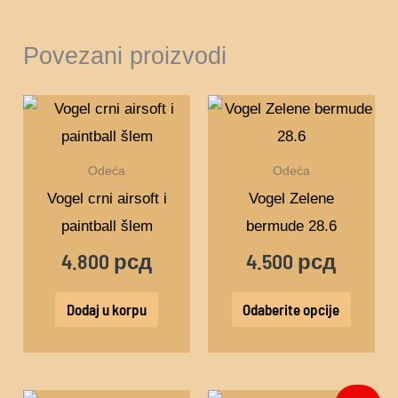
Povezani proizvodi
Ovaj
proizv
ima
Odeća
Odeća
više
Vogel crni airsoft i
Vogel Zelene
varijant
paintball šlem
bermude 28.6
Opcije
4.800
рсд
4.500
рсд
mogu
biti
Dodaj u korpu
Odaberite opcije
izabra
na
stranic