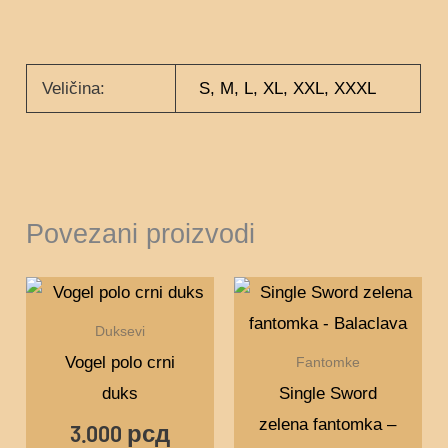
Veličina:
S, M, L, XL, XXL, XXXL
Povezani proizvodi
Ovaj
proizvod
Duksevi
ima
Vogel polo crni
Fantomke
više
duks
Single Sword
varijanti.
zelena fantomka –
3.000
рсд
Opcije