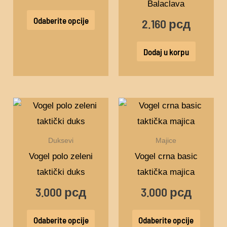
Balaclava
mogu
Odaberite opcije
2.160
рсд
biti
izabrane
Dodaj u korpu
na
stranici
proizvoda.
Ovaj
Ovaj
proizvod
proizv
ima
ima
Duksevi
Majice
više
više
Vogel polo zeleni
Vogel crna basic
varijanti.
varijant
taktički duks
taktička majica
Opcije
Opcije
3.000
рсд
3.000
рсд
mogu
mogu
biti
biti
Odaberite opcije
Odaberite opcije