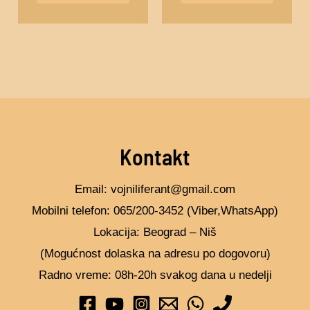
izabrane
izabra
na
na
stranici
stranic
proizvoda.
proizv
Kontakt
Email: vojniliferant@gmail.com
Mobilni telefon: 065/200-3452 (Viber,WhatsApp)
Lokacija: Beograd – Niš
(Mogućnost dolaska na adresu po dogovoru)
Radno vreme: 08h-20h svakog dana u nedelji