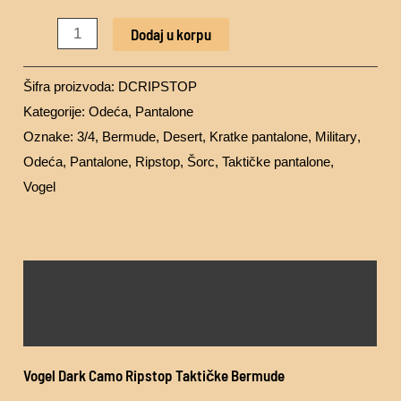
Dodaj u korpu
Šifra proizvoda:
DCRIPSTOP
Kategorije:
Odeća
,
Pantalone
Oznake:
3/4
,
Bermude
,
Desert
,
Kratke pantalone
,
Military
,
Odeća
,
Pantalone
,
Ripstop
,
Šorc
,
Taktičke pantalone
,
Vogel
Opis
Dodatne informacije
Vogel Dark Camo Ripstop Taktičke Bermude