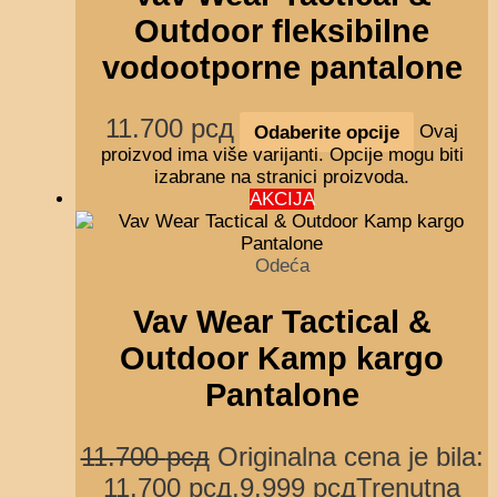
Outdoor fleksibilne
vodootporne pantalone
11.700
рсд
Odaberite opcije
Ovaj
proizvod ima više varijanti. Opcije mogu biti
izabrane na stranici proizvoda.
AKCIJA
Odeća
Vav Wear Tactical &
Outdoor Kamp kargo
Pantalone
11.700
рсд
Originalna cena je bila:
11.700 рсд.
9.999
рсд
Trenutna