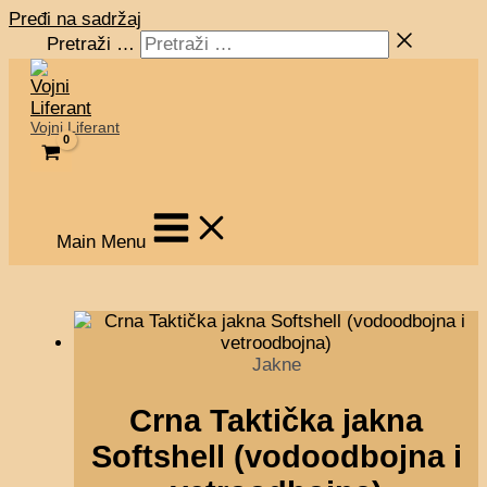
Pređi na sadržaj
Pretraži …
Vojni Liferant
Main Menu
Jakne
Crna Taktička jakna
Softshell (vodoodbojna i