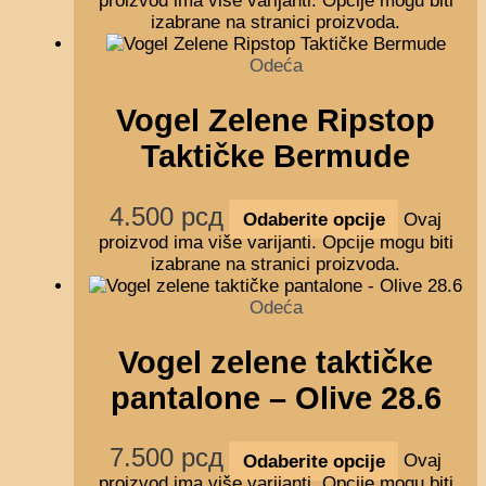
proizvod ima više varijanti. Opcije mogu biti
izabrane na stranici proizvoda.
Odeća
Vogel Zelene Ripstop
Taktičke Bermude
4.500
рсд
Odaberite opcije
Ovaj
proizvod ima više varijanti. Opcije mogu biti
izabrane na stranici proizvoda.
Odeća
Vogel zelene taktičke
pantalone – Оlive 28.6
7.500
рсд
Odaberite opcije
Ovaj
proizvod ima više varijanti. Opcije mogu biti