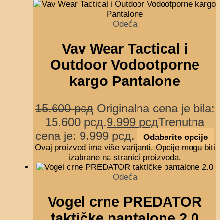
Odeća
Vav Wear Tactical i
Outdoor Vodootporne
kargo Pantalone
15.600
рсд
Originalna cena je bila:
15.600 рсд.
9.999
рсд
Trenutna
cena je: 9.999 рсд.
Odaberite opcije
Ovaj proizvod ima više varijanti. Opcije mogu biti
izabrane na stranici proizvoda.
Odeća
Vogel crne PREDATOR
taktičke pantalone 2.0