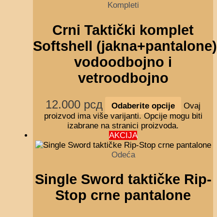
Kompleti
Crni Taktički komplet
Softshell (jakna+pantalone)
vodoodbojno i
vetroodbojno
12.000
рсд
Odaberite opcije
Ovaj
proizvod ima više varijanti. Opcije mogu biti
izabrane na stranici proizvoda.
AKCIJA
Odeća
Single Sword taktičke Rip-
Stop crne pantalone