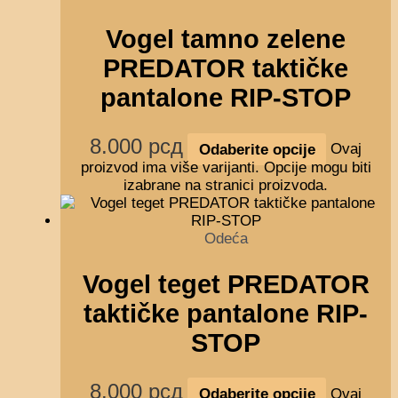
Vogel tamno zelene
PREDATOR taktičke
pantalone RIP-STOP
8.000
рсд
Odaberite opcije
Ovaj
proizvod ima više varijanti. Opcije mogu biti
izabrane na stranici proizvoda.
Odeća
Vogel teget PREDATOR
taktičke pantalone RIP-
STOP
8.000
рсд
Odaberite opcije
Ovaj