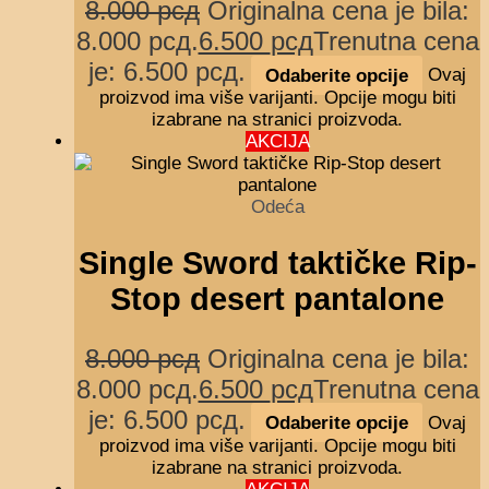
8.000
рсд
Originalna cena je bila:
8.000 рсд.
6.500
рсд
Trenutna cena
je: 6.500 рсд.
Odaberite opcije
Ovaj
proizvod ima više varijanti. Opcije mogu biti
izabrane na stranici proizvoda.
AKCIJA
Odeća
Single Sword taktičke Rip-
Stop desert pantalone
8.000
рсд
Originalna cena je bila:
8.000 рсд.
6.500
рсд
Trenutna cena
je: 6.500 рсд.
Odaberite opcije
Ovaj
proizvod ima više varijanti. Opcije mogu biti
izabrane na stranici proizvoda.