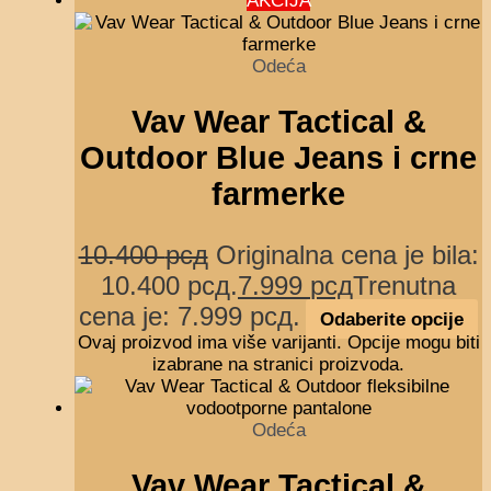
AKCIJA
Odeća
Vav Wear Tactical &
Outdoor Blue Jeans i crne
farmerke
10.400
рсд
Originalna cena je bila:
10.400 рсд.
7.999
рсд
Trenutna
cena je: 7.999 рсд.
Odaberite opcije
Ovaj proizvod ima više varijanti. Opcije mogu biti
izabrane na stranici proizvoda.
Odeća
Vav Wear Tactical &