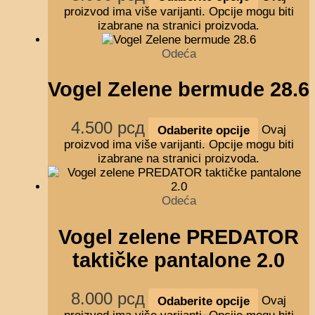
proizvod ima više varijanti. Opcije mogu biti
izabrane na stranici proizvoda.
Odeća
Vogel Zelene bermude 28.6
4.500
рсд
Odaberite opcije
Ovaj
proizvod ima više varijanti. Opcije mogu biti
izabrane na stranici proizvoda.
Odeća
Vogel zelene PREDATOR
taktičke pantalone 2.0
8.000
рсд
Odaberite opcije
Ovaj