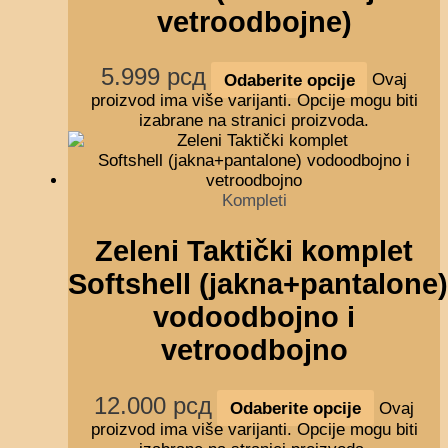
vetroodbojne)
5.999
рсд
Odaberite opcije
Ovaj
proizvod ima više varijanti. Opcije mogu biti
izabrane na stranici proizvoda.
Kompleti
Zeleni Taktički komplet
Softshell (jakna+pantalone)
vodoodbojno i
vetroodbojno
12.000
рсд
Odaberite opcije
Ovaj
proizvod ima više varijanti. Opcije mogu biti