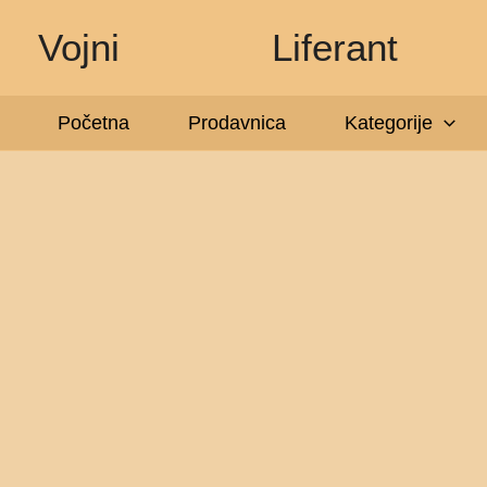
Pređi
Vojni
Liferant
na
sadržaj
Početna
Prodavnica
Kategorije