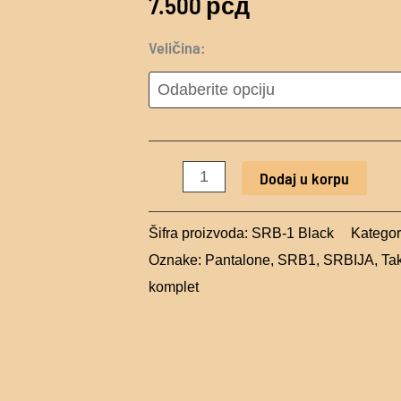
7.500
рсд
-
Black
Veličina:
28.6
količina
Dodaj u korpu
Šifra proizvoda:
SRB-1 Black
Kategor
Oznake:
Pantalone
,
SRB1
,
SRBIJA
,
Ta
komplet