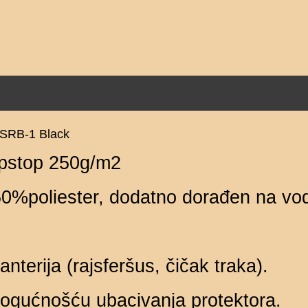
– SRB-1 Black
Ripstop 250g/m2⠀
%poliester, dodatno dorađen na vo
erija (rajsferšus, čičak traka).⠀
ogućnošću ubacivanja protektora.⠀