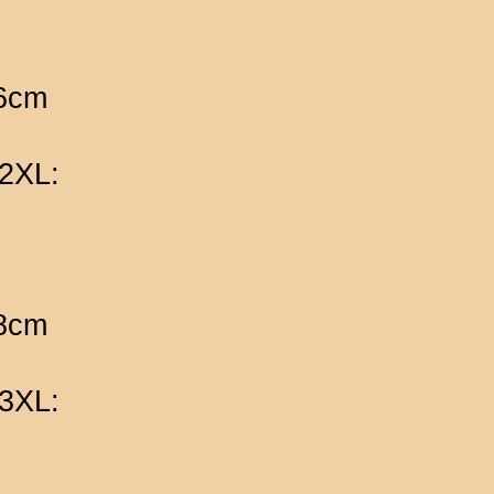
06cm
 2XL:
08cm
 3XL: