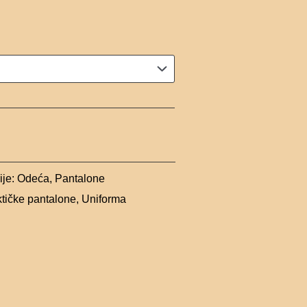
ije:
Odeća
,
Pantalone
ktičke pantalone
,
Uniforma