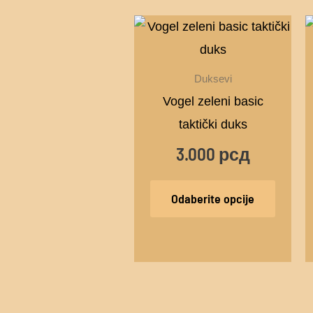
Ovaj
proizv
ima
Duksevi
više
Vogel zeleni basic
varijant
taktički duks
Opcije
3.000
рсд
mogu
biti
Odaberite opcije
izabra
na
stranic
proizv