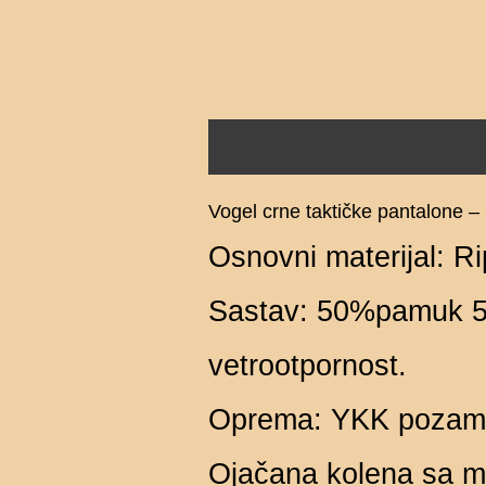
Opis
Dodatne informacije
Vogel crne taktičke pantalone 
Osnovni materijal: 
Sastav: 50%pamuk 50
vetrootpornost.⠀
Oprema: YKK pozamant
Ojačana kolena sa m