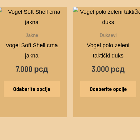
Ovaj
O
od
proizvod
p
ima
i
Jakne
Duksevi
više
v
Vogel Soft Shell crna
Vogel polo zeleni
i.
varijanti.
v
jakna
taktički duks
Opcije
O
7.000
рсд
3.000
рсд
mogu
m
biti
bi
Odaberite opcije
Odaberite opcije
ne
izabrane
i
na
n
i
stranici
s
oda.
proizvoda.
p