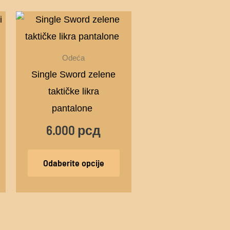
vaj
Ovaj
roizvod
proizvod
ma
ima
Odeća
iše
više
Single Sword zelene
arijanti.
varijanti.
taktičke likra
pcije
Opcije
pantalone
ogu
mogu
6.000
рсд
ti
biti
zabrane
izabrane
Odaberite opcije
a
na
tranici
stranici
roizvoda.
proizvoda.