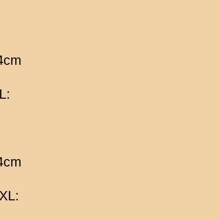
04cm
L:
04cm
 XL: