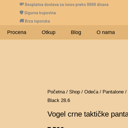
💸
Besplatna dostava za isnos preko 9999 dinara
🛡 Sigurna kupovina
🚚 Brza isporuka
Procena
Otkup
Blog
O nama
Vogel
Početna
/
Shop
/
Odeća
/
Pantalone
/
Black 28.6
crne
taktičke
Vogel crne taktičke pant
pantalone