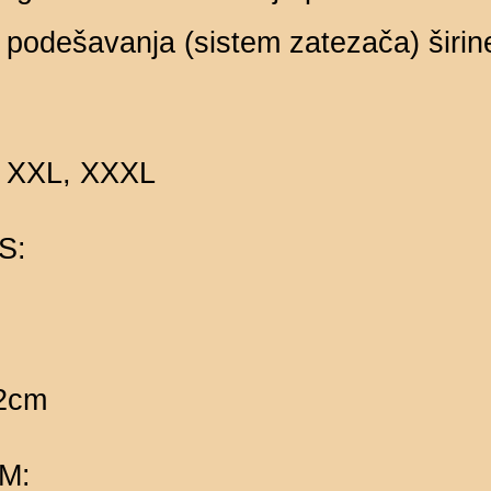
odešavanja (sistem zatezača) širine
L, XXL, XXXL
S:
02cm
 M: