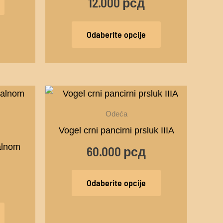
12.000
рсд
biti
izabrane
Odaberite opcije
na
stranici
proizvoda.
Ovaj
proizvod
Odeća
ima
Vogel crni pancirni prsluk IIIA
više
alnom
60.000
рсд
varijanti.
Opcije
Odaberite opcije
mogu
biti