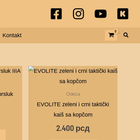
Kontakt
Ovaj
proizvod
ima
prsluk
Odeća
više
EVOLITE zeleni i crni taktički
varijanti.
kaiš sa kopčom
Opcije
2.400
рсд
mogu