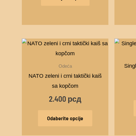
Ovaj
proizvod
ima
Sing
Odeća
više
NATO zeleni i crni taktički kaiš
varijanti.
sa kopčom
Opcije
2.400
рсд
mogu
biti
Odaberite opcije
izabrane
na