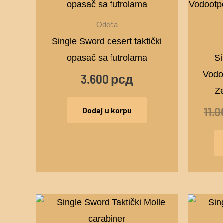
Odeća
Single Sword desert taktički
opasač sa futrolama
Si
Vodo
3.600
рсд
Ze
11.
Dodaj u korpu