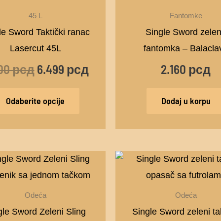
je
je:
ima
45 L
Fantomke
bila:
6.499 рсд.
više
le Sword Taktički ranac
Single Sword zele
8.500 рсд.
varijanti.
Lasercut 45L
fantomka – Balacla
Opcije
500
рсд
6.499
рсд
2.160
рсд
mogu
biti
Odaberite opcije
Dodaj u korpu
izabrane
na
stranici
Origin
proizvoda.
cena
je
Odeća
Odeća
bila:
gle Sword Zeleni Sling
Single Sword zeleni tak