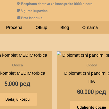
💸
Besplatna dostava za isnos preko 9999 dinara
🛡 Sigurna kupovina
🚚 Brza isporuka
Procena
Otkup
Blog
O nama
Odeća
Odeća
 komplet MEDIC torbica
Diplomat crni pancirni 
IIIA
5.000
рсд
60.000
рсд
Dodaj u korpu
Odaberite opcije