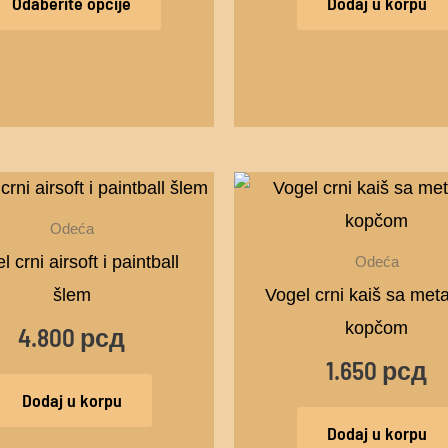
Odaberite opcije
Dodaj u korpu
biti
izabrane
na
stranici
proizvoda.
Odeća
l crni airsoft i paintball
Odeća
šlem
Vogel crni kaiš sa met
kopčom
4.800
рсд
1.650
рсд
Dodaj u korpu
Dodaj u korpu