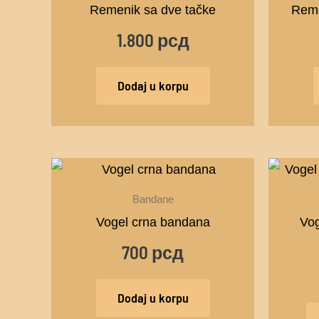
Remenik sa dve tačke
Reme
1.800
рсд
Dodaj u korpu
Bandane
Vogel crna bandana
Vog
700
рсд
Dodaj u korpu