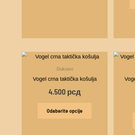
Ovaj
proizvod
Duksevi
ima
Vogel crna taktička košulja
Voge
više
4.500
рсд
varijanti.
Opcije
Odaberite opcije
mogu
biti