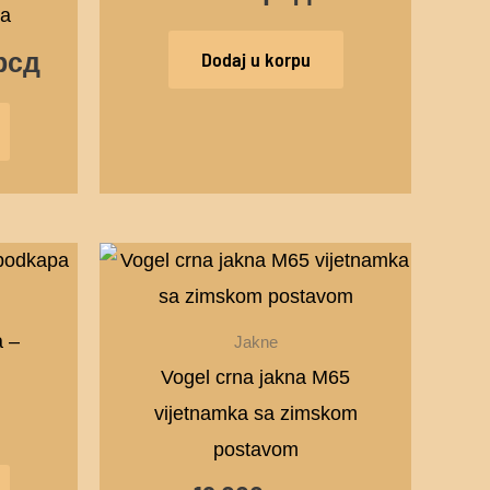
рсд.
ma
рсд
Dodaj u korpu
Ovaj
proizvod
ima
a –
Jakne
više
Vogel crna jakna M65
varijanti.
vijetnamka sa zimskom
Opcije
postavom
mogu