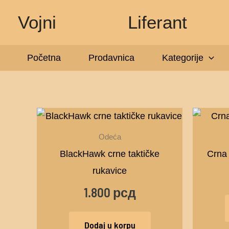
Pređi
Vojni
Liferant
na
sadržaj
Početna
Prodavnica
Kategorije
Odeća
BlackHawk crne taktičke
Crna
rukavice
1.800
рсд
Dodaj u korpu