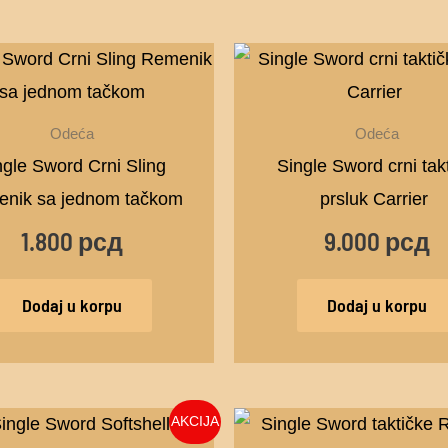
Odeća
Odeća
ngle Sword Crni Sling
Single Sword crni takt
nik sa jednom tačkom
prsluk Carrier
1.800
рсд
9.000
рсд
Dodaj u korpu
Dodaj u korpu
Originalna
Trenutna
Origin
Ovaj
AKCIJA