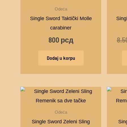
Odeća
Single Sword Taktički Molle
Sing
carabiner
800
рсд
8.
Dodaj u korpu
Odeća
Single Sword Zeleni Sling
Sin