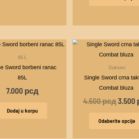
Origin
cena
85 L
je
le Sword borbeni ranac
Duksevi
bila:
85L
Single Sword crna tak
4.500 
Combat bluza
7.000
рсд
4.500
рсд
3.500
Dodaj u korpu
Odaberite opcije