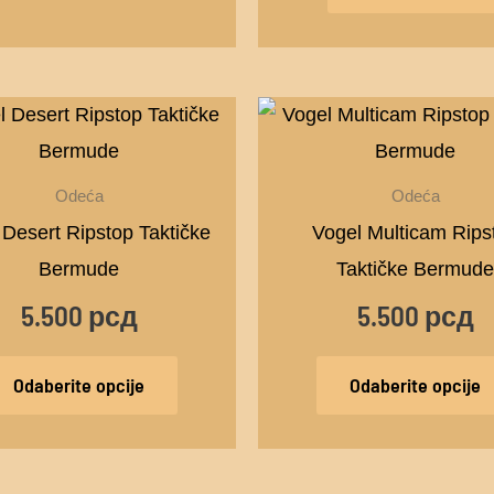
Ovaj
proizvod
ima
Odeća
Odeća
više
 Desert Ripstop Taktičke
Vogel Multicam Rips
varijanti.
Bermude
Taktičke Bermude
Opcije
5.500
рсд
5.500
рсд
mogu
biti
Odaberite opcije
Odaberite opcije
izabrane
na
stranici