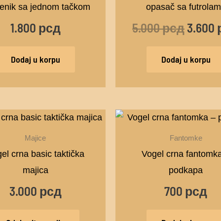
5.000 
nik sa jednom tačkom
opasač sa futrola
1.800
рсд
5.000
рсд
3.600
Dodaj u korpu
Dodaj u korpu
Ovaj
proizvod
Majice
Fantomke
ima
el crna basic taktička
Vogel crna fantomk
više
majica
podkapa
varijanti.
3.000
рсд
700
рсд
Opcije
mogu