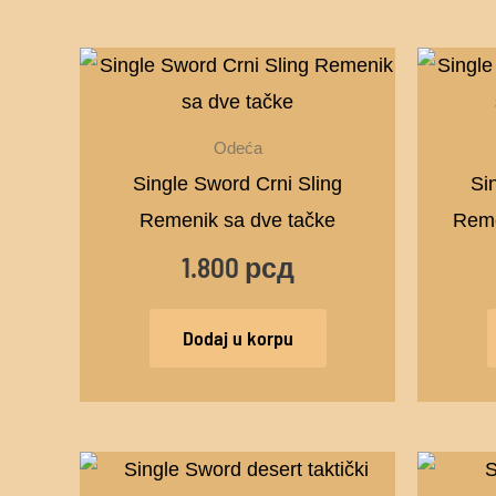
stranici
proizvoda.
Odeća
Single Sword Crni Sling
Si
Remenik sa dve tačke
Reme
1.800
рсд
Dodaj u korpu