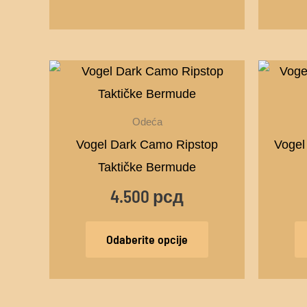
izabrane
na
stranici
proizvoda.
Ovaj
proizvod
ima
Odeća
više
Vogel Dark Camo Ripstop
Vogel
varijanti.
Taktičke Bermude
Opcije
4.500
рсд
mogu
biti
Odaberite opcije
izabrane
na
stranici