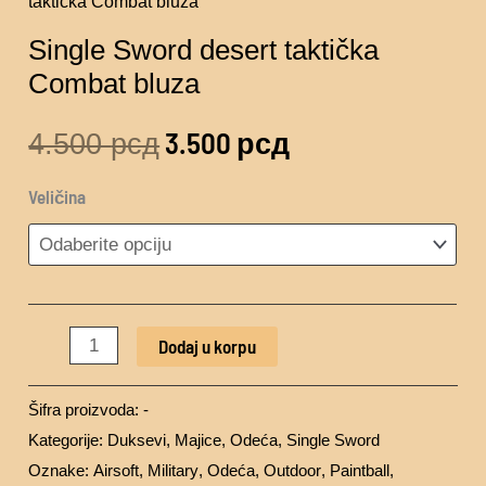
taktička Combat bluza
Single Sword desert taktička
Combat bluza
3.500
рсд
4.500
рсд
Veličina
Dodaj u korpu
Šifra proizvoda:
-
Kategorije:
Duksevi
,
Majice
,
Odeća
,
Single Sword
Oznake:
Airsoft
,
Military
,
Odeća
,
Outdoor
,
Paintball
,