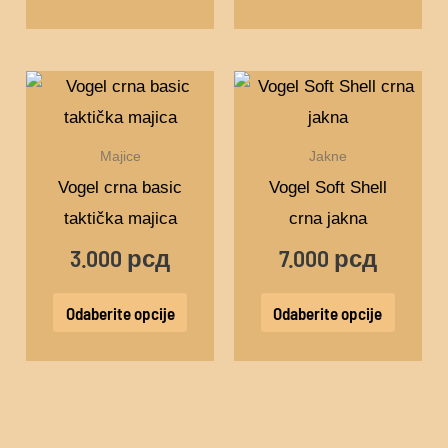
stranici
proizvoda.
Ovaj
Ovaj
proizvod
proizv
ima
ima
Majice
Jakne
više
više
Vogel crna basic
Vogel Soft Shell
varijanti.
varijant
taktička majica
crna jakna
Opcije
Opcije
3.000
рсд
7.000
рсд
mogu
mogu
biti
biti
Odaberite opcije
Odaberite opcije
izabrane
izabra
na
na
stranici
stranic
proizvoda.
proizv