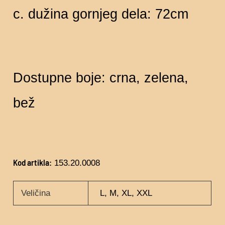
c. dužina gornjeg dela: 72cm
Dostupne boje: crna, zelena,
bež
Kod artikla:
153.20.0008
Veličina
L, M, XL, XXL