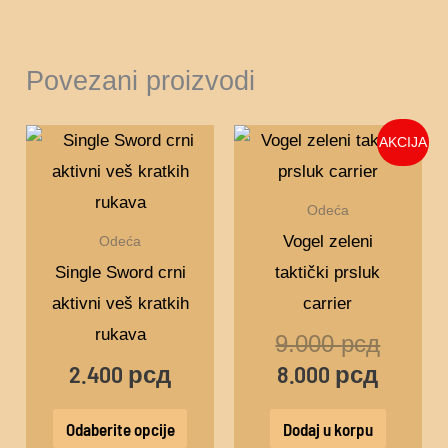
Povezani proizvodi
Trenut
Origina
Ovaj
AKCIJA
cena
cena
proizvod
je:
je
ima
Odeća
8.000 
bila:
više
Vogel zeleni
Odeća
9.000 
varijanti.
Single Sword crni
taktički prsluk
Opcije
aktivni veš kratkih
carrier
mogu
rukava
9.000
рсд
biti
2.400
рсд
8.000
рсд
izabrane
na
Odaberite opcije
Dodaj u korpu