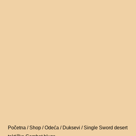
Početna
/
Shop
/
Odeća
/
Duksevi
/ Single Sword desert