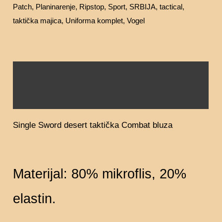
Patch
,
Planinarenje
,
Ripstop
,
Sport
,
SRBIJA
,
tactical
,
taktička majica
,
Uniforma komplet
,
Vogel
Opis
Dodatne informacije
Single Sword desert taktička Combat bluza
Materijal: 80% mikroflis, 20%
elastin.