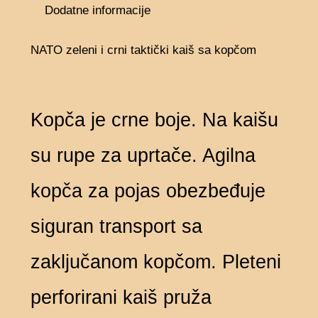
Dodatne informacije
NATO zeleni i crni taktički kaiš sa kopčom
Kopča je crne boje. Na kaišu
su rupe za uprtače. Agilna
kopča za pojas obezbeđuje
siguran transport sa
zaključanom kopčom. Pleteni
perforirani kaiš pruža