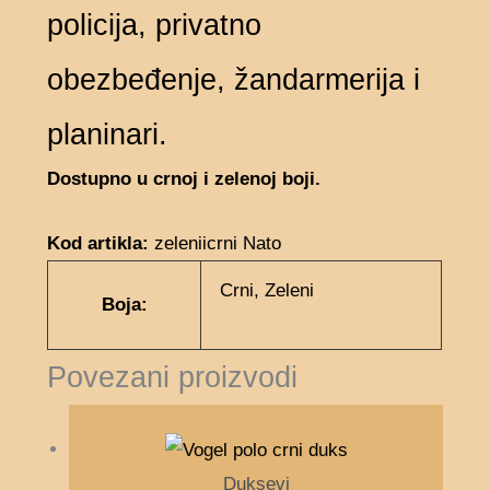
policija, privatno
obezbeđenje, žandarmerija i
planinari.
Dostupno u crnoj i zelenoj boji.
Kod artikla:
zeleniicrni Nato
Crni, Zeleni
Boja:
Povezani proizvodi
Duksevi