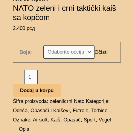
NATO zeleni i crni taktički kaiš
sa kopčom
2.400
рсд
Očisti
Boja:
Dodaj u korpu
Šifra proizvoda:
zeleniicrni Nato
Kategorije:
Odeća
,
Opasači i Kaiševi, Futrole, Torbice
Oznake:
Airsoft
,
Kaiš
,
Opasač
,
Sport
,
Vogel
Opis