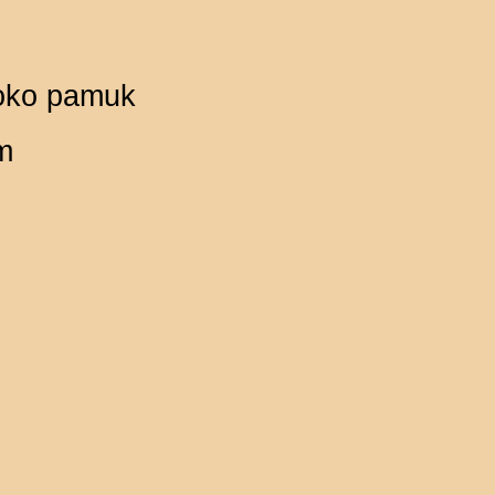
Roko pamuk
m