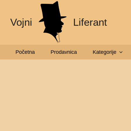
Pređi
na
Vojni
Liferant
sadržaj
Početna
Prodavnica
Kategorije