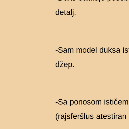
detalj.
-Sam model duksa ist
džep.
-Sa ponosom ističemo
(rajsferšlus atestira