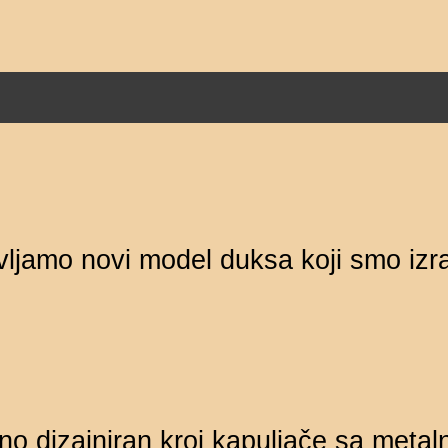
jamo novi model duksa koji smo izrad
no dizajniran kroj kapuljače sa meta