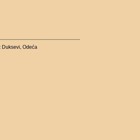
:
Duksevi
,
Odeća