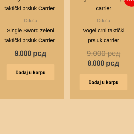
cena
cen
je:
je
Odeća
Odeća
8.00
bila:
Single Sword zeleni
Vogel crni taktički
9.00
taktički prsluk Carrier
prsluk carrier
9.000
рсд
9.000
рсд
8.000
рсд
Dodaj u korpu
Dodaj u korpu