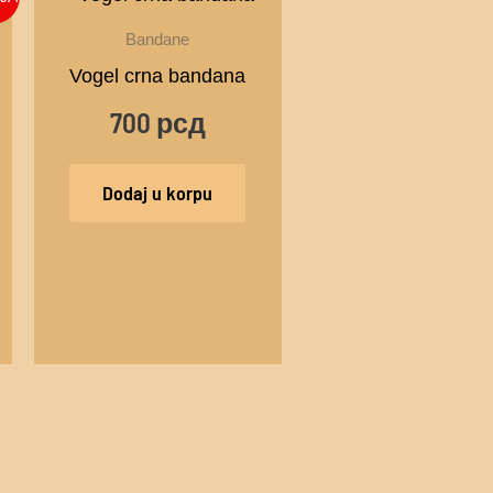
a
Bandane
Vogel crna bandana
0 рсд.
700
рсд
0 рсд.
Dodaj u korpu