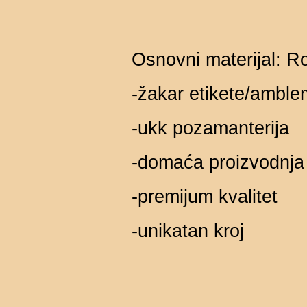
Osnovni materijal: 
-žakar etikete/amble
-ukk pozamanterija
-domaća proizvodnja
-premijum kvalitet
-unikatan kroj