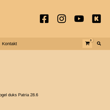
Patria
28.6
količina
Kontakt
ogel duks Patria 28.6