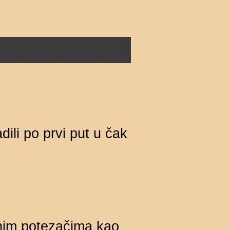
ili po prvi put u čak
lnim potezačima kao