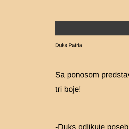
Opis
Recenzije (0)
Duks Patria
Sa ponosom predstavl
tri boje!
-Duks odlikuje poseb