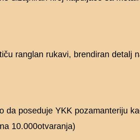
iču ranglan rukavi, brendiran detalj 
 da poseduje YKK pozamanteriju kao 
n na 10.000otvaranja)