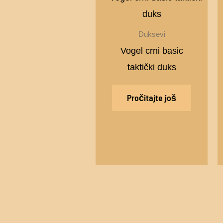
Duksevi
Vogel crni basic
taktički duks
Pročitajte još