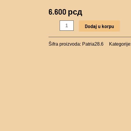
Patria
6.600
рсд
28.6
količina
Dodaj u korpu
Šifra proizvoda:
Patria28.6
Kategorije