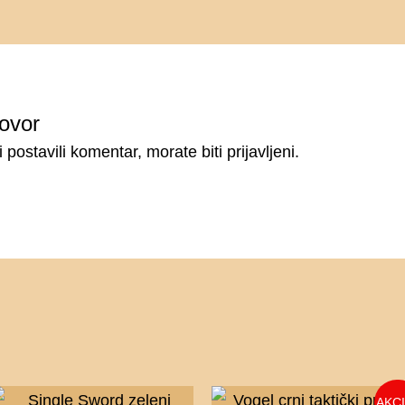
ovor
i postavili komentar, morate
biti prijavljeni
.
Tren
Orig
AKC