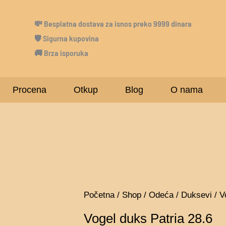
💸
Besplatna dostava za isnos preko 9999 dinara
🛡 Sigurna kupovina
🚚 Brza isporuka
Procena
Otkup
Blog
O nama
Vogel
Početna
/
Shop
/
Odeća
/
Duksevi
/ V
duks
Vogel duks Patria 28.6