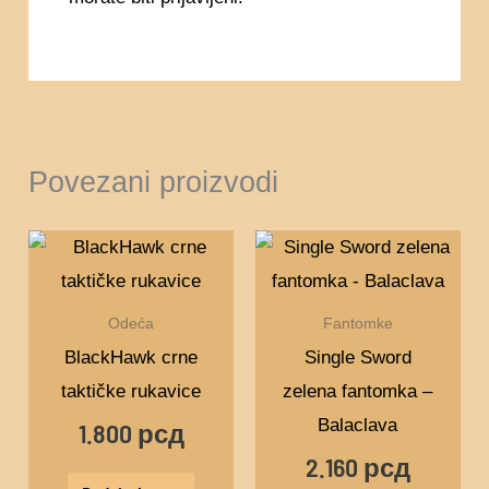
Povezani proizvodi
Odeća
Fantomke
BlackHawk crne
Single Sword
taktičke rukavice
zelena fantomka –
Balaclava
1.800
рсд
2.160
рсд