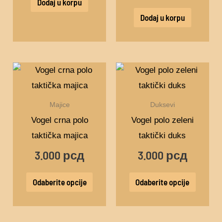
Dodaj u korpu
Dodaj u korpu
Ovaj
Ovaj
proizvod
proizv
ima
ima
Majice
Duksevi
više
više
Vogel crna polo
Vogel polo zeleni
varijanti.
varijant
taktička majica
taktički duks
Opcije
Opcije
3.000
рсд
3.000
рсд
mogu
mogu
biti
biti
Odaberite opcije
Odaberite opcije
izabrane
izabra
na
na