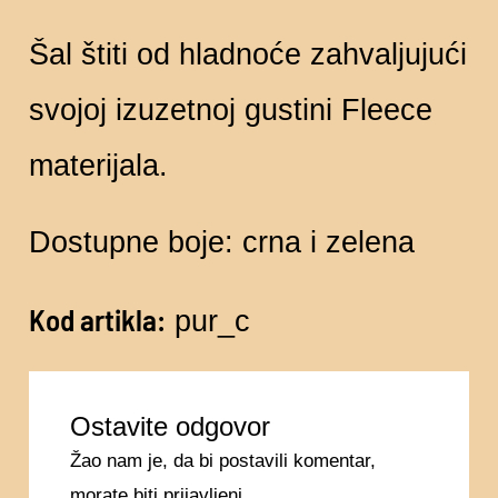
Šal štiti od hladnoće zahvaljujući
svojoj izuzetnoj gustini Fleece
materijala.
Dostupne boje: crna i zelena
Kod artikla:
pur_c
Ostavite odgovor
Žao nam je, da bi postavili komentar,
morate
biti prijavljeni
.