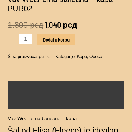
PUR02
1.040
рсд
1.300
рсд
Dodaj u korpu
Šifra proizvoda:
pur_c
Kategorije:
Kape
,
Odeća
Opis
Recenzije (0)
Vav Wear crna bandana – kapa
Šal od Flisa (Fleece) je idealan