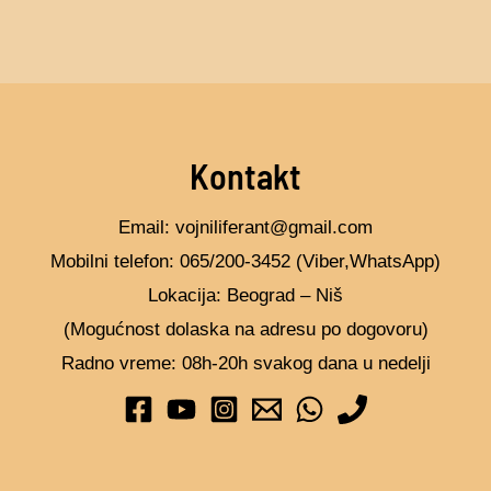
stranici
stranic
proizvoda.
proizv
Kontakt
Email: vojniliferant@gmail.com
Mobilni telefon: 065/200-3452 (Viber,WhatsApp)
Lokacija: Beograd – Niš
(Mogućnost dolaska na adresu po dogovoru)
Radno vreme: 08h-20h svakog dana u nedelji