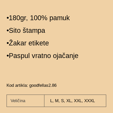
•180gr, 100% pamuk
•Sito štampa
•Žakar etikete
•Paspul vratno ojačanje
Kod artikla: goodfellas2.86
Veličina
L, M, S, XL, XXL, XXXL