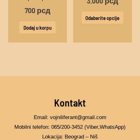
3.000
рсд
mogu
700
рсд
biti
Odaberite opcije
izabra
Dodaj u korpu
na
stranic
proizv
Kontakt
Email: vojniliferant@gmail.com
Mobilni telefon: 065/200-3452 (Viber,WhatsApp)
Lokacija: Beograd – Niš