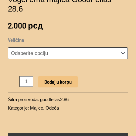
28.6
2.000
рсд
Veličina
Dodaj u korpu
Šifra proizvoda:
goodfellas2.86
Kategorije:
Majice
,
Odeća