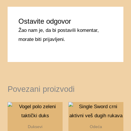
Ostavite odgovor
Žao nam je, da bi postavili komentar,
morate
biti prijavljeni
.
Povezani proizvodi
Ovaj
Ovaj
proizvod
proizv
ima
ima
Duksevi
Odeća