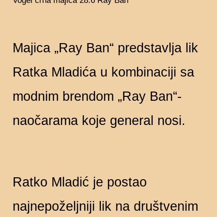
Vogel crna majica 28.6 Ray Ban
Majica „Ray Ban“ predstavlja lik
Ratka Mladića u kombinaciji sa
modnim brendom „Ray Ban“-
naočarama koje general nosi.
Ratko Mladić je postao
najnepoželjniji lik na društvenim