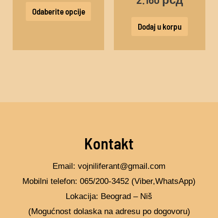
biti
Odaberite opcije
izabrane
Dodaj u korpu
na
stranici
proizvoda.
Kontakt
Email: vojniliferant@gmail.com
Mobilni telefon: 065/200-3452 (Viber,WhatsApp)
Lokacija: Beograd – Niš
(Mogućnost dolaska na adresu po dogovoru)