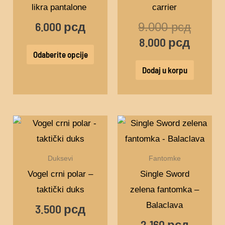
Opcije
likra pantalone
carrier
mogu
6.000
рсд
9.000
рсд
biti
8.000
рсд
izabrane
Odaberite opcije
na
Dodaj u korpu
stranici
proizvoda.
Ovaj
proizvod
ima
Duksevi
Fantomke
više
Vogel crni polar –
Single Sword
varijanti.
taktički duks
zelena fantomka –
Opcije
Balaclava
3.500
рсд
mogu
2.160
рсд