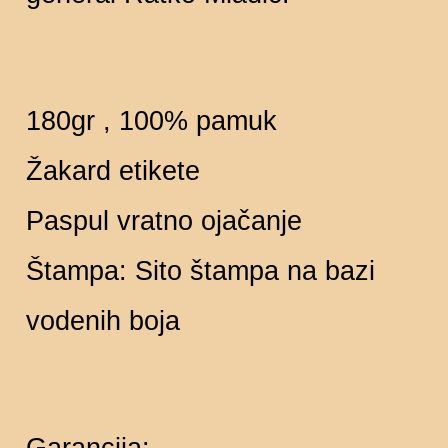
180gr , 100% pamuk
Žakard etikete
Paspul vratno ojačanje
Štampa: Sito štampa na bazi
vodenih boja