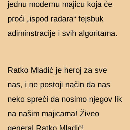
jednu modernu majicu koja će
proći „ispod radara“ fejsbuk
adiminstracije i svih algoritama.
Ratko Mladić je heroj za sve
nas, i ne postoji način da nas
neko spreči da nosimo njegov lik
na našim majicama! Živeo
general Ratko Mladić!