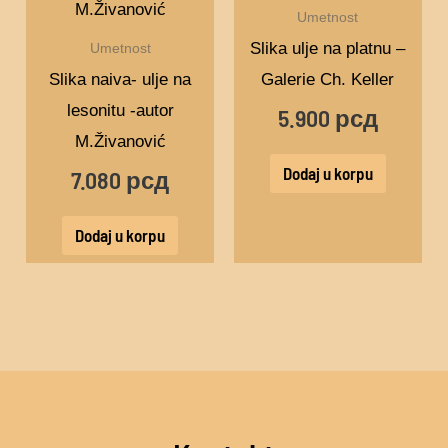
Umetnost
Slika ulje na platnu –
Umetnost
Slika naiva- ulje na
Galerie Ch. Keller
lesonitu -autor
5.900
рсд
M.Živanović
Dodaj u korpu
7.080
рсд
Dodaj u korpu