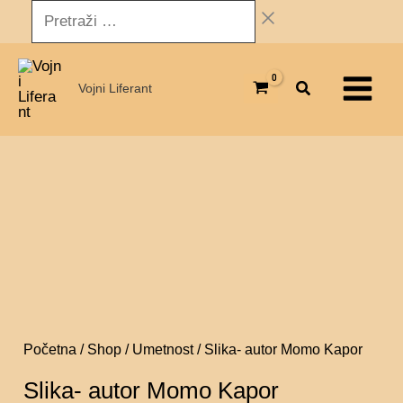
Pređi
Pretraži
Momo
na
…
Kapor
Main
sadržaj
količina
Vojni Liferant
Menu
Slika-
autor
Momo
Kapor
količina
Početna
/
Shop
/
Umetnost
/ Slika- autor Momo Kapor
Slika- autor Momo Kapor