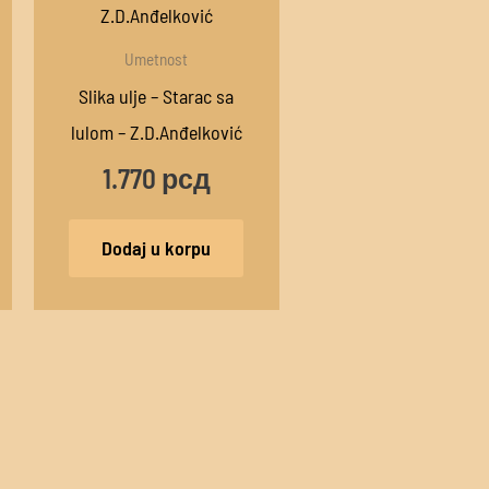
Umetnost
Slika ulje – Starac sa
lulom – Z.D.Anđelković
1.770
рсд
Dodaj u korpu