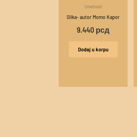
Umetnost
Slika- autor Momo Kapor
9.440
рсд
Dodaj u korpu