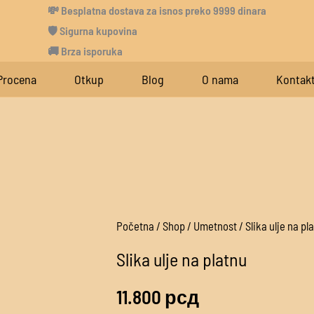
💸
Besplatna dostava za isnos preko 9999 dinara
🛡 Sigurna kupovina
🚚 Brza isporuka
Procena
Otkup
Blog
O nama
Kontak
Slika
Početna
/
Shop
/
Umetnost
/ Slika ulje na pl
ulje
Slika ulje na platnu
na
11.800
рсд
platnu