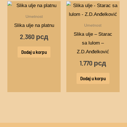
Umetnost
Slika ulje na platnu
Umetnost
Slika ulje – Starac
2.360
рсд
sa lulom –
Z.D.Anđelković
Dodaj u korpu
1.770
рсд
Dodaj u korpu