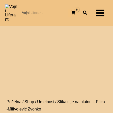
Pređi
na
Main
na
platnu
Vojni Liferant
Menu
sadržaj
-
Ptica
-
Slika
Milivojević
ulje
Zvonko
na
količina
platnu
-
Ptica
-
Milivojević
Zvonko
Početna
/
Shop
/
Umetnost
/ Slika ulje na platnu – Ptica
količina
-Milivojević Zvonko