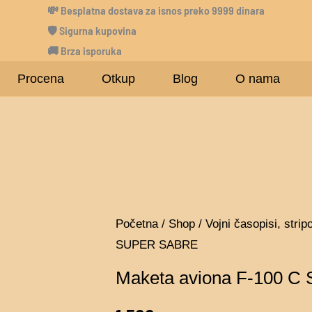
💸
Besplatna dostava za isnos preko 9999 dinara
🛡 Sigurna kupovina
🚚 Brza isporuka
Procena
Otkup
Blog
O nama
Maketa
Početna
/
Shop
/
Vojni časopisi, stripo
SUPER SABRE
aviona
F-
Maketa aviona F-100 
100