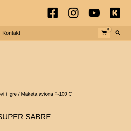
F-
100
C
Kontakt
SUPER
SABRE
količina
vi i igre
/ Maketa aviona F-100 C
C SUPER SABRE