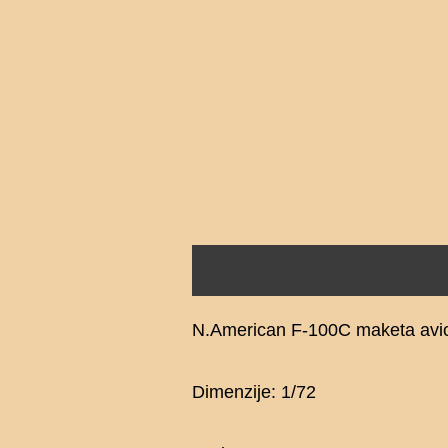
Opis
Recenzije (0)
N.American F-100C maketa avi
Dimenzije: 1/72