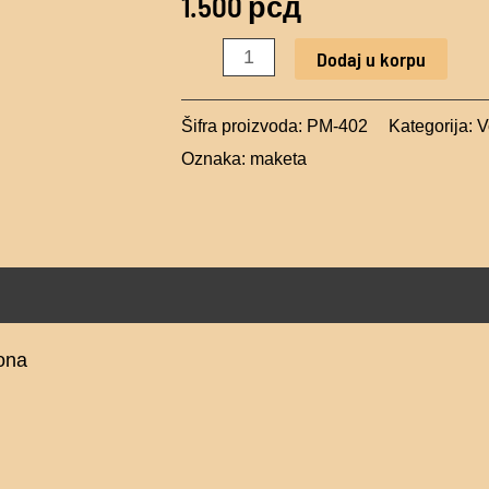
1.500
рсд
C
SUPER
Dodaj u korpu
SABRE
količina
Šifra proizvoda:
PM-402
Kategorija:
V
Oznaka:
maketa
ona