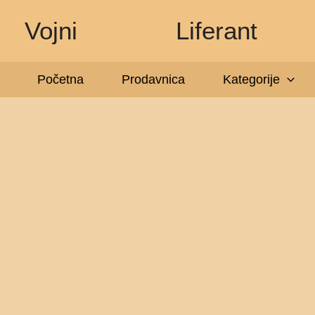
Pređi
Vojni
Liferant
na
sadržaj
Početna
Prodavnica
Kategorije